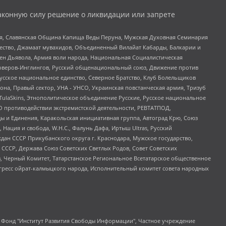
аконную силу решение о ликвидации или запрете
ья, Славянская Община Капища Веды Перуна, Мужская Духовная Семинария
щество, Джамаат мувахидов, Объединенный Вилайат Кабарды, Балкарии и
ден Дьявола, Армия воли народа, Национальная Социалистическая
роверов-Инглингов, Русский общенациональный союз, Движение против
усское национальное единство, Северное Братство, Клуб Болельщиков
а, Правый сектор, УНА - УНСО, Украинская повстанческая армия, Тризуб
 TulaSkins, Этнополитическое объединение Русские, Русское национальное
О противодействии экстремистской деятельности, РЕВТАТПОД,
ы и Единения, Каракольская инициативная группа, Автоград Крю, Союз
 Нация и свобода, W.H.С., Фалунь Дафа, Иртыш Ultras, Русский
ан СССР Прикубанского округа г. Краснодара, Мужское государство,
СССР, Держава Союз Советских Светлых Родов, Совет Советских
в, Черный Комитет, Татарстанское Региональное Всетатарское общественное
гресс ойрат-калмыцкого народа, Исполнительный комитет совета народных
евосточное общественное движение "Маяк", Санкт-Петербургская ЛГБТ-инициативная группа "Выход", Инициативная группа ЛГБТ+ "Реверс", Алексеев Андрей Викторович, Бекбулатова Таисия Львовна, Беляев Иван Михайлович, Владыкина Елена Сергеевна, Гельман Марат Александрович, Никульшина Вероника Юрьевна, Толоконникова Надежда Андреевна, Шендерович Виктор Анатольевич, Общество с ограниченной ответственностью "Данное сообщение", Общество с ограниченной ответственностью Издательский дом "Новая глава", Айнбиндер Александра Александровна, Московский комьюнити-центр для ЛГБТ+инициатив, Благотворительный фонд развития филантропии, Deutsche Welle (Германия, Kurt-Schumacher-Strasse 3, 53113 Bonn), Борзунова Мария Михайловна, Воробьев Виктор Викторович, Голубева Анна Львовна, Константинова Алла Михайловна, Малкова Ирина Владимировна, Мурадов Мурад Абдулгалимович, Осетинская Елизавета Николаевна, Понасенков Евгений Николаевич, Ганапольский Матвей Юрьевич, Киселев Евгений Алексеевич, Борухович Ирина Григорьевна, Дремин Иван Тимофеевич, Дубровский Дмитрий Викторович, Красноярская региональная общественная организация поддержки и развития альтернативных образовательных технологий и межкультурных коммуникаций "ИНТЕРРА", Маяковская Екатерина Алексеевна, Фейгин Марк Захарович, Филимонов Андрей Викторович, Дзугкоева Регина Николаевна, Доброхотов Роман Александрович, Дудь Юрий Александрович, Елкин Сергей Владимирович, Кругликов Кирилл Игоревич, Сабунаева Мария Леонидовна, Семенов Алексей Владимирович, Шаинян Карен Багратович, Шульман Екатерина Михайловна, Асафьев Артур Валерьевич, Вахштайн Виктор Семенович, Венедиктов Алексей Алексеевич, Лушникова Екатерина Евгеньевна, Волков Леонид Михайлович, Невзоров Александр Глебович, Пархоменко Сергей Борисович, Сироткин Ярослав Николаевич, Кара-Мурза Владимир Владимирович, Баранова Наталья Владимировна, Гозман Леонид Яковлевич, Кагарлицкий Борис Юльевич, Климарев Михаил Валерьевич, Милов Владимир Станиславович, Автономная некоммерческая организация Краснодарский центр современного искусства "Типография", Моргенштерн Алишер Тагирович, Соболь Любовь Эдуардовна, Общество с ограниченной ответственностью "ЛИЗА НОРМ", Каспаров Гарри Кимович, Ходорковский Михаил Борисович, Общество с ограниченной ответственностью "Апрельские тезисы", Данилович Ирина Брониславовна, Кашин Олег Владимирович, Петров Николай Владимирович, Пивоваров Алексей Владимирович, Соколов Михаил Владимирович, Цветкова Юлия Владимировна, Чичваркин Евгений Александрович, Комитет против пыток/Команда против пыток, Общество с ограниченной ответственностью "Первый научный", Общество с ограниченной ответственностью "Вертолет и ко", Белоцерковская Вероника Борисовна, Кац Максим Евгеньевич, Лазарева Татьяна Юрьевна, Шаведдинов Руслан Табризович, Яшин Илья Валерьевич, Общество с ограниченной ответственностью "Иноагент ААВ", Алешковский Дмитрий Петрович, Альбац Евгения Марковна, Быков Дмитрий Львович, Галямина Юлия Евгеньевна, Лойко Сергей Леонидович, Мартынов Кирилл Константинович, Медведев Сергей Александрович, Крашенинников Федор Геннадиевич, Гордеева Катерина Вл