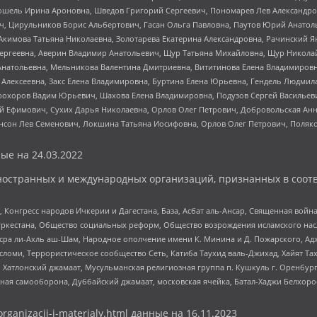
ошель Ирина Ароновна, Шведов Григорий Сергеевич, Пономарев Лев Александро
ч, Цирульников Борис Альбертович, Гасан Ольга Павловна, Паутов Юрий Анато
Акимова Татьяна Николаевна, Золотарева Екатерина Александровна, Рачинский Я
Сергеевна, Аверин Владимир Анатольевич, Щур Татьяна Михайловна, Щур Никола
Анатольевна, Мельникова Валентина Дмитриевна, Вититинова Елена Владимировн
 Алексеевна, Закс Елена Владимировна, Буртина Елена Юрьевна, Гендель Людмил
рохоров Вадим Юрьевич, Шахова Елена Владимировна, Подузов Сергей Васильеви
й Ефимович, Сухих Дарья Николаевна, Орлов Олег Петрович, Добровольская Анн
нсон Лев Семенович, Локшина Татьяна Иосифовна, Орлов Олег Петрович, Поляк
ые на
24.03.2022
ностранных и международных организаций, признанных в соотв
нгресс народов Ичкерии и Дагестана, База, Асбат аль-Ансар, Священная война,
уркестана, Общество социальных реформ, Общество возрождения исламского насл
Нусра ли-Ахль аш-Шам, Народное ополчение имени К. Минина и Д. Пожарского, Ад
сломи, Террористическое сообщество Сеть, Катиба Таухид валь-Джихад, Хайят Тах
, Хатлонский джамаат, Мусульманская религиозная группа п. Кушкуль г. Оренбу
ная самооборона, Дуббайский джамаат, московская ячейка, Батал-Хаджи Белхор
organizacii-i-materialy.html
данные на
16.11.2023