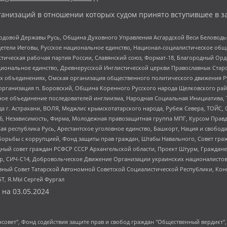
анизаций в отношении которых судом принято вступившее в з
 Родовой Державы Русь, Община Духовного Управления Асгардской Веси Беловод
детели Иеговы, Русское национальное единство, Национал-социалистическое об
истическая рабочая партия России, Славянский союз, Формат-18, Благородный Ор
ациональное единство, Древнерусской Инглистической церкви Православных Ста
ных объединениях, Омская организация общественного политического движения Р
рганизация п. Боровский, Община Коренного Русского народа Щелковского район
гиозное объединение последователей инглиизма, Народная Социальная Инициатива,
 г. Астрахани, ВОЛЯ, Меджлис крымскотатарского народа, Рубеж Севера, ТОЙС, 
6, Независимость, Фирма, Молодежная правозащитная группа МПГ, Курсом Правд
ая республика Русь, Арестантское уголовное единство, Башкорт, Нация и свобода,
орьбы с коррупцией, Фонд защиты прав граждан, Штабы Навального, Совет гражд
ный совет граждан РСФСР СССР Архангельской области, Проект Штурм, Граждане 
tsApp, СИЧ-С14, Добровольческое Движение Организации украинских националисто
ный Совет Татарской Автономной Советской Социалистической Республики, Кон
БТ, Я.МЫ Сергей Фургал
 на
03.05.2024
мная некоммерческая организация "Центр по работе с проблемой насилия "НАСИЛИЮ.НЕТ", Межрегиональный профессиональный союз работников здравоохранения "Альянс врачей", Юридическое лицо, зарегистрированное в Латвийской Республике, SIA "Medusa Project" (регистрационный номер 40103797863, дата регистрации 10.06.2014), Некоммерческая организация "Фонд по борьбе с коррупцией", Автономная некоммерческая организация "Институт права и публичной политики", Баданин Роман Сергеевич, Гликин Максим Александрович, Железнова Мария Михайловна, Лукьянова Юлия Сергеевна, Маетная Елизавета Витальевна, Маняхин Петр Борисович, Чуракова Ольга Владимировна, Ярош Юлия Петровна, Юридическое лицо "The Insider SIA", зарегистрированное в Риге, Латвийская Республика (дата регистрации 26.06.2015), являющееся администратором доменного имени интернет-издания "The Insider SIA", https://theins.ru, Постернак Алексей Евгеньевич, Рубин Михаил Аркадьевич, Анин Роман Александрович, Юридическое лицо Istories fonds, зарегистрированное в Латвийской Республике (регистрационный номер 50008295751, дата регистрации 24.02.2020), Великовский Дмитрий Александрович, Долинина Ирина Николаевна, Мароховская Алеся Алексеевна, Шлейнов Роман Юрьевич, Шмагун Олеся Валентиновна, Общество с ограниченной ответственностью "Альтаир 2021", Общество с ограниченной ответственностью "Вега 2021", Общество с ограниченной ответственностью "Главный редактор 2021", Общество с ограниченной ответственностью "Ромашки монолит", Важенков Артем Валерьевич, Ивановская областная общественная организация "Центр гендерных исследований", Гурман Юрий Альбертович, Медиапроект "ОВД-Инфо", Егоров Владимир Владимирович, Жилинский Владимир Александрович, Общество с ограниченной ответственностью "ЗП", Иванова София Юрьевна, Карезина Инна Павловна, Кильтау Екатерина Викторовна, Петров Алексей Викторович, Пискунов Сергей Евгеньевич, Смирнов Сергей Сергеевич, Тихонов Михаил Сергеевич, Общество с ограниченной ответственностью "ЖУРНАЛИСТ-ИНОСТРАННЫЙ АГЕНТ", Арапова Галина Юрьевна, Вольтская Татьяна Анатольевна, Американская компания "Mason G.E.S. Anonymous Foundation" (США), являющаяся владельцем интернет-издания https://mnews.world/, Компания "Stichting Bellingcat", зарегистрированная в Нидерландах (дата регистрации 11.07.2018), Захаров Андрей Вячеславович, Клепиковская Екатерина Дмитриевна, Общество с ограниченной ответственностью "МЕМО", Перл Роман Александрович, Симонов Евгений Алексеевич, Соловьева Елена Анатольевна, Сотников Даниил Владимирович, Сурначева Елизавета Дмитриевна, Автономная некоммерческая организация по защите прав человека и информированию населения "Якутия – Наше Мнение", Общество с ограниченной ответственностью "Москоу диджитал медиа", с 26.01.2023 Общество с ограниченной ответственностью "Чайка Белые сады", Ветошкина Валерия Валерьевна, Заговора Максим Александрович, Межрегиональное общественное движение "Российская ЛГБТ - сеть", Оленичев Максим Владимирович, Павлов Иван Юрьевич, Скворцова Елена Сергеевна, Общество с ограниченной ответственностью "Как бы инагент", Кочетков Игорь Викторович, Общество с ограниченной ответственностью "Честные выборы", Еланчик Олег Александрович, Общество с ограниченной ответственностью "Нобелевский призыв", Гималова Регина Эмилевна, Григорьев Андрей Валерьевич, Григорьева Алина Александровна, Ассоциация по содействию защите прав призывников, альтернативнослужащих и военнослужащих "Правозащитная группа "Гражданин.Армия.Право", Хисамова Регина Фаритовна, Автономная некоммерческая организация по реализации социально-правовых программ "Лилит", Дальн