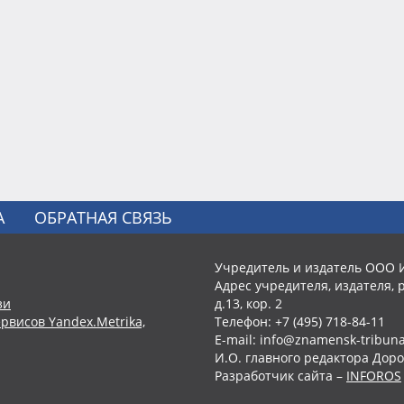
А
ОБРАТНАЯ СВЯЗЬ
Учредитель и издатель ООО 
Адрес учредителя, издателя, р
зи
д.13, кор. 2
рвисов Yandex.Metrika,
Телефон: +7 (495) 718-84-11
E-mail: info@znamensk-tribuna
И.О. главного редактора Доро
Разработчик сайта –
INFOROS