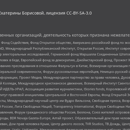
Екатерины Борисовой, лицензия CC-BY-SA-3.0
енных организаций, деятельность которых признана нежелате
 Фонд Содействия, Фонд Открытое общество, Американо-российский фонд по э
 Международный Республиканский Институт, Открытая Россия, Институт совре
р электоральных исследований, Германский фонд Маршалла Соединенных Штатов
еловек в беде, Европейский фонд за демократию, Джеймстаунский фонд, Прожект
дованию преследования в отношении Фалуньгун в Китае, Всемирная организация 
беральной современности, Форум русскоязычных европейцев, Немецко-русский о
формации, Проект Медиа, Международное партнерство за права человека, Духов
 Колледж, Международное христианское движение, Всемирный Институт Саентол
 ИДЕЛЬ-УРАЛ, Ассоциация развития журналистики, IStories fonds, Королевск
r, Институт правовой инициативы Центральной и Восточной Европы, Фонд Открытой Э
ты, Международный научный центр им Вудро Вильсона, Свободная пресса, Возро
России, Лига Свободных Наций, Transparеncy International, Форум Свободных Н
правления, Форум гражданского общества Россия, Беллона, Союз жителей острово
роды, BDR Novaja Gazeta-Europe, Алтай проект, Образовательный дом прав челов
еван, Дом прав человека Крым, Центр дикого лосося, TVR Studios, ТВ Дождь, Це
урятия, Uralic, UnKremlin, Международная федерация транспортных рабочих, Ист