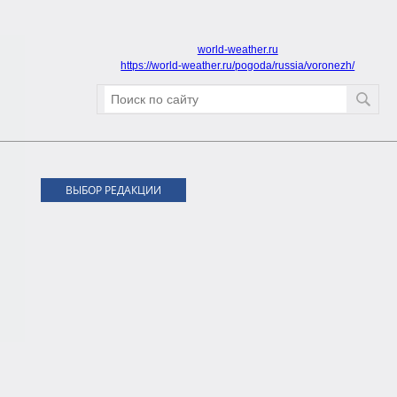
world-weather.ru
https://world-weather.ru/pogoda/russia/voronezh/
ВЫБОР РЕДАКЦИИ