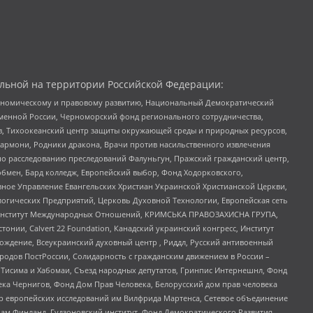
льной на территории Российской Федерации:
кономическому и правовому развитию, Национальный Демократический
менной России, Черноморский фонд регионального сотрудничества,
, Тихоокеанский центр защиты окружающей среды и природных ресурсов,
 Хармони, Родники дракона, Врачи против насильственного извлечения
по расследованию преследований Фалуньгун, Пражский гражданский центр,
бмен, Бард колледж, Европейский выбор, Фонд Ходорковского,
ное Управление Евангельских Христиан Украинской Христианской Церкви,
огических Предприятий, Церковь Духовной Технологии, Европейская сеть
ий Институт Международных Отношений, КРИМСЬКА ПРАВОЗАХИСНА ГРУПА,
стонии, Calvert 22 Foundation, Канадский украинский конгресс, Институт
ждение, Всеукраинский духовный центр , Риддл, Русский антивоенный
ародов ПостРоссии, Солидарность с гражданским движением в России –
в Тисима и Хабомаи, Съезд народных депутатов, Гринпис Интернешнл, Фонд
ека Чернигов, Фонд Дом Прав Человека, Белорусский дом прав человека
нтр европейских исследований им Вилфрида Мартенса, Сетевое объединение
Чам Финланд, Гудзоновский институт, Фонд Демократического Развития,