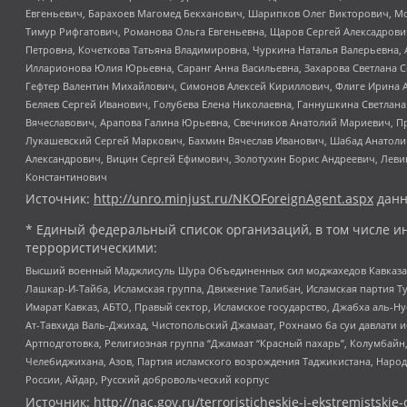
Евгеньевич, Барахоев Магомед Бекханович, Шарипков Олег Викторович, М
Тимур Рифгатович, Романова Ольга Евгеньевна, Щаров Сергей Алексадрови
Петровна, Кочеткова Татьяна Владимировна, Чуркина Наталья Валерьевна, 
Илларионова Юлия Юрьевна, Саранг Анна Васильевна, Захарова Светлана 
Гефтер Валентин Михайлович, Симонов Алексей Кириллович, Флиге Ирина 
Беляев Сергей Иванович, Голубева Елена Николаевна, Ганнушкина Светлана
Вячеславович, Арапова Галина Юрьевна, Свечников Анатолий Мариевич, П
Лукашевский Сергей Маркович, Бахмин Вячеслав Иванович, Шабад Анатоли
Александрович, Вицин Сергей Ефимович, Золотухин Борис Андреевич, Леви
Константинович
Источник:
http://unro.minjust.ru/NKOForeignAgent.aspx
данн
* Единый федеральный список организаций, в том числе и
террористическими:
Высший военный Маджлисуль Шура Объединенных сил моджахедов Кавказа, Ко
Лашкар-И-Тайба, Исламская группа, Движение Талибан, Исламская партия Т
Имарат Кавказ, АБТО, Правый сектор, Исламское государство, Джабха аль-
Ат-Тавхида Валь-Джихад, Чистопольский Джамаат, Рохнамо ба суи давлати и
Артподготовка, Религиозная группа “Джамаат “Красный пахарь”, Колумбайн
Челебиджихана, Азов, Партия исламского возрождения Таджикистана, Народ
России, Айдар, Русский добровольческий корпус
Источник:
http://nac.gov.ru/terroristicheskie-i-ekstremistskie-