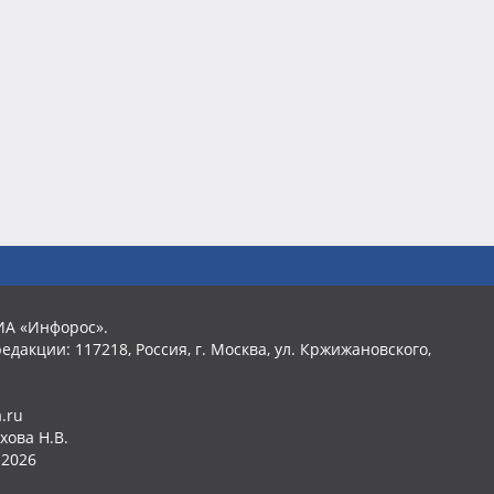
ИА «Инфорос».
едакции: 117218, Россия, г. Москва, ул. Кржижановского,
.ru
хова Н.В.
2026