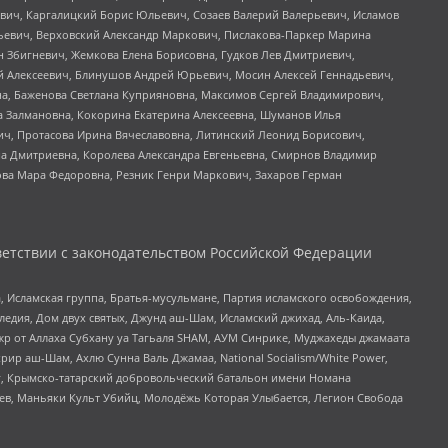
вич, Каргалицкий Борис Юльевич, Созаев Валерий Валерьевич, Исламов
льевич, Верховский Александр Маркович, Пислакова-Паркер Марина
н Збигневич, Жемкова Елена Борисовна, Гудков Лев Дмитриевич,
й Алексеевич, Блинушов Андрей Юрьевич, Мосин Алексей Геннадьевич,
а, Баженова Светлана Куприяновна, Максимов Сергей Владимирович,
а Залмановна, Кокорина Екатерина Алексеевна, Шуманов Илья
ч, Протасова Ирина Вячеславовна, Литинский Леонид Борисович,
а Дмитриевна, Королева Александра Евгеньевна, Смирнов Владимир
ова Мара Федоровна, Резник Генри Маркович, Захаров Герман
етствии с законодательством Российской Федерации
 Исламская группа, Братья-мусульмане, Партия исламского освобождения,
едия, Дом двух святых, Джунд аш-Шам, Исламский джихад, Аль-Каида,
жр от Аллаха Субхану уа Тагьаля SHAM, АУМ Синрике, Муджахеды джамаата
рир аш-Шам, Ахлю Сунна Валь Джамаа, National Socialism/White Power,
рг, Крымско-татарский добровольческий батальон имени Номана
оев, Маньяки Культ Убийц, Молодёжь Которая Улыбается, Легион Свобода