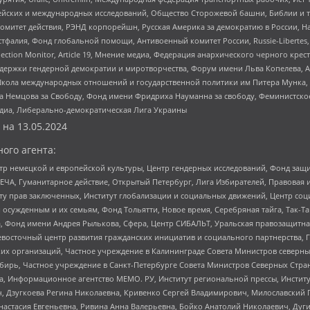
ейских и международных исследований, Общество Сторожевой башни, Библии и тр
омитет действия, РЭНД корпорейшн, Русская Америка за демократию в России, Н
фалия, Фонд глобальной помощи, Антивоенный комитет России, Russie-Libertes, L
lection Monitor, Article 19, Мнение медиа, Федерация анархического черного кр
и гендерной демократии и миротворчества, Форум имени Льва Копелева, American C
г, Школа международных отношений и государственной политики им Питера Мунка
 Немцова за Свободу, Фонд имени Фридриха Науманна за свободу, Феминистско
медиа, Либерально-демократическая Лига Украины
 на
13.05.2024
ого агента:
р немецкой и европейской культуры, Центр гендерных исследований, Фонд защи
ЧА, Гуманитарное действие, Открытый Петербург, Лига Избирателей, Правовая 
иту прав заключенных, Институт глобализации и социальных движений, Центр 
ужденным и их семьям, Фонд Тольятти, Новое время, Серебряная тайга, Так-Так-
, Фонд имени Андрея Рылькова, Сфера, Центр СИБАЛЬТ, Уральская правозащитна
невосточный центр развития гражданских инициатив и социального партнерства, 
 организаций, Частное учреждение в Калининграде Совета Министров северных 
бирь, Частное учреждение в Санкт-Петербурге Совета Министров Северных Стра
а, Информационное агентство МЕМО. РУ, Институт региональной прессы, Инсти
ч, Дзугкоева Регина Николаевна, Кривенко Сергей Владимирович, Милославски
настасия Евгеньевна, Ривина Анна Валерьевна, Бойко Анатолий Николаевич, Дуг