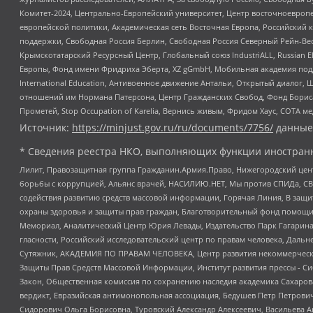
Комитет-2024, Центрально-Европейский университет, Центр восточноевроп
европейской политики, Академическая сеть Восточная Европа, Российский к
поддержки, Свободная Россия Берлин, Свободная Россия Северный Рейн-Вест
Крымскотатарский Ресурсный Центр, Глобальный союз IndustriALL, Russian E
Европы, Фонд имени Фридриха Эберта, XZ gGmbH, Мобильная академия поддержк
International Education, Антивоенное движение Антальи, Открытый диало
отношений им Нормана Патерсона, Центр Гражданских Свобод, Фонд Бориса
Прометей, Stop Occupation of Karelia, Вернись живым, Фридом Хаус, СОТА 
Источник:
https://minjust.gov.ru/ru/documents/7756/
данные
* Сведения реестра НКО, выполняющих функции иностранн
Лилит, Правозащитная группа Гражданин.Армия.Право, Нижегородский цент
борьбы с коррупцией, Альянс врачей, НАСИЛИЮ.НЕТ, Мы против СПИДа, СВЕ
содействия развитию средств массовой информации, Горячая Линия, В защ
охраны здоровья и защиты прав граждан, Благотворительный фонд помощи ос
Мемориал, Аналитический Центр Юрия Левады, Издательство Парк Гагарина
гласности, Российский исследовательский центр по правам человека, Даль
Сутяжник, АКАДЕМИЯ ПО ПРАВАМ ЧЕЛОВЕКА, Центр развития некоммерческих
Защиты Прав Средств Массовой Информации, Институт развития прессы - Си
Закон, Общественная комиссия по сохранению наследия академика Сахаров
вердикт, Евразийская антимонопольная ассоциация, Бедушев Петр Петрови
Сидорович Ольга Борисовна, Туровский Александр Алексеевич, Васильева А