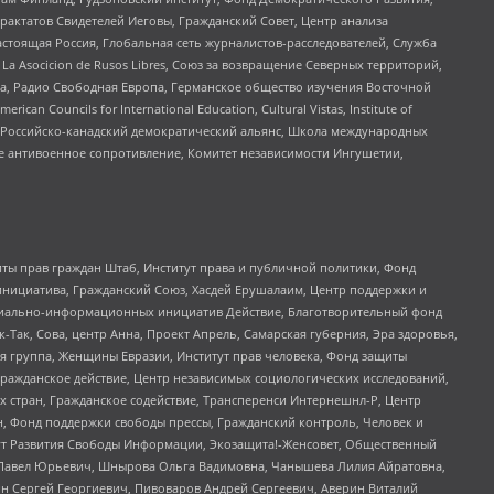
актатов Свидетелей Иеговы, Гражданский Совет, Центр анализа
астоящая Россия, Глобальная сеть журналистов-расследователей, Служба
a Asocicion de Rusos Libres, Союз за возвращение Северных территорий,
еста, Радио Свободная Европа, Германское общество изучения Восточной
ouncils for International Education, Cultural Vistas, Institute of
, Российско-канадский демократический альянс, Школа международных
е антивоенное сопротивление, Комитет независимости Ингушетии,
ты прав граждан Штаб, Институт права и публичной политики, Фонд
инициатива, Гражданский Союз, Хасдей Ерушалаим, Центр поддержки и
социально-информационных инициатив Действие, Благотворительный фонд
Так, Сова, центр Анна, Проект Апрель, Самарская губерния, Эра здоровья,
я группа, Женщины Евразии, Институт прав человека, Фонд защиты
Гражданское действие, Центр независимых социологических исследований,
стран, Гражданское содействие, Трансперенси Интернешнл-Р, Центр
н, Фонд поддержки свободы прессы, Гражданский контроль, Человек и
тут Развития Свободы Информации, Экозащита!-Женсовет, Общественный
й Павел Юрьевич, Шнырова Ольга Вадимовна, Чанышева Лилия Айратовна,
ин Сергей Георгиевич, Пивоваров Андрей Сергеевич, Аверин Виталий