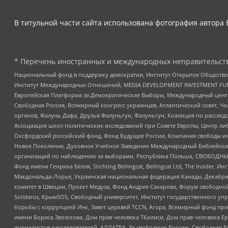
В титульной части сайта использована фотография автора 
* Перечень иностранных и международных неправительств
Национальный фонд в поддержку демократии, Институт Открытое Общество
Институт Международных Отношений, MEDIA DEVELOPMENT INVESTMENT FUND,
Европейская Платформа за Демократические Выборы, Международный цент
Свободная Россия, Всемирный конгресс украинцев, Атлантический совет, Ч
органов, Фалунь Дафа, Друзья Фалуньгун, Фалуньгун, Коалиция по рассле
Ассоциация школ политических исследований при Совете Европы, Центр ли
Оксфордский российский фонд, Фонд Будущее России, Компания свободы ин
Новое Поколение, Духовное Учебное Заведение Международный Библейский
организаций по наблюдению за выборами, Республика Польша, СВОБОДНЫЙ
Фонд имени Генриха Бёлля, Stichting Bellingcat, Bellingcat Ltd, The Inside
Макдональда-Лорье, Украинская национальная федерация Канады, Декабрис
комитет в Швеции, Проект Медуза, Фонд Андрея Сахарова, Форум свободной 
Solidarus, КрымSOS, Свободный университет, Институт государственного у
борьбы с коррупцией Инк, Завет церквей TCCN, Агора, Всемирный фонд при
имени Бориса Звозскова, Дом прав человека Тбилиси, Дом прав человека Ер
журналистов расследователей, АЛЛАТРА, За свободную Россию, Свободная Б