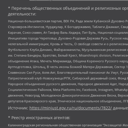
* Перечень общественных объединений и религиозных орг
деятельности:
Национал-большевистская партия, ВЕК РА, Рада земли Кубанской Духовно
Староверов-Инглингов, Нурджулар, К Богодержавию, Таблиги Джамаат, Сви
Карачая, Союз славян, Ат-Такфир Валь-Хиджра, Пит Буль, Национал-социал
Инициатива города Череповца, Духовно-Родовая Держава Русь, Русское н
нелегальной иммиграции, Кровь и Честь, О свободе совести и о религиоз
Футбольного Клуба Динамо, Файзрахманисты, Мусульманская религиозная о
им. Степана Бандеры, Братство, Белый Крест, Misanthropic division, Рели
объединение Атака, Мечеть Мирмамеда, Община Коренного Русского народа
Артподготовка, Штольц, В честь иконы Божией Матери Державная, Сектор 1
Славянских Сил Руси, Алля-Аят, Благотворительный пансионат Ак Умут, Русск
Патриотический клуб-Новокузнецк/РПК, Сибирский державный союз, Фонд б
Народное объединение русского движения, Народное движение Адат, Народ
Социалистических Районов, Meta Platforms Inc, Facebook, Instagram, Wha
движение, Невоград, Молодежное Демократическое Движение Весна, Верхов
депутатов Красноярского края, Этническое национальное объединение, ЛГ
Источник:
https://minjust.gov.ru/ru/documents/7822/
данные
* Реестр иностранных агентов:
Калининградская региональная общественная организация "Экозащита!-Женсовет", Фонд содействия защите прав и свобод граждан "Общественный вердикт", Фонд "Институт Развития Свободы Информации", Частное учреждение "Информационное агентство МЕМО. РУ", Региональная общественная организация "Общественная комиссия по сохранению наследия академика Сахарова", Фонд поддержки свободы прессы, Санкт-Петербургская общественная правозащитная организация "Гражданский контроль", Межрегиональная общественная организация "Информационно-просветительский центр "Мемориал", Региональный Фонд "Центр Защиты Прав Средств Массовой Информации", с 05.12.2023 Фонд "Центр Защиты Прав Средств массовой информации", Региональная общественная благотворительная организация помощи беженцам и мигрантам "Гражданское содействие", Негосударственное образовательное учреждение дополнительного профессионального образования (повышение квалификации) специалистов "АКАДЕМИЯ ПО ПРАВАМ ЧЕЛОВЕКА", Свердловская региональная общественная организация "Сутяжник", Автономная некоммерческая организация "Центр независимых социологических исследований", Союз общественных объединений "Российский исследовательский центр по правам человека", Региональное общественное учреждение научно-информационный центр "МЕМОРИАЛ", Некоммерческая организация "Фонд защиты гласности", Автономная некоммерческая организация "Институт прав человека", Городская общественная организация "Екатеринбургское общество "МЕМОРИАЛ", Городская общественная организация "Рязанское историко-просветительское и правозащитное общество "Мемориал" (Рязанский Мемориал), Челябинский региональный орган общественной самодеятельности – женское общественное объединение "Женщины Евразии", Челябинский региональный орган общественной самодеятельности "Уральская правозащитная группа", Фонд содействия защите здоровья и социальной справедливости имени Андрея Рылькова, Автономная Некоммерческая Организация "Аналитический Центр Юрия Левады", Автономная некоммерческая организация социальной поддержки населения "Проект Апрель", Региональная общественная организация помощи женщинам и детям, находящимся в кризисной ситуации "Информационно-методический центр "Анна", Фонд содействия развитию массовых коммуникаций и правовому просвещению "Так-так-Так", Фонд содействия устойчивому развитию "Серебряная тайга", Свердловский региональный общественный фонд социальных проектов "Новое время", "Idel.Реалии", Кавказ.Реалии, Крым.Реалии, Телеканал Настоящее Время, Татаро-башкирская служба Радио Свобода (Azatliq Radiosi), Радио Свободная Европа/Радио Свобода (PCE/PC), "Сибирь.Реалии", "Фактограф", Благотворительный фонд помощи осужденным и их семьям, Автономная некоммерческая организация "Институт глобализации и социальных движений", Фонд "В защиту прав заключенных", Частное учреждение "Центр поддержки и содействия развитию средств массовой информации", Пензенский региональный общественный благотворительный фонд "Гражданский союз", "Север.Реалии", Некоммерческая организация Фонд "Правовая инициатива", Общество с ограниченной ответственностью "Радио Свободная Европа/Радио Свобода", Чешское информационное агентство "MEDIUM-ORIENT", Красноярская региональная общественная организация "Мы против СПИДа", Камалягин Денис Николаевич, Маркелов Сергей Евгеньевич, Пономарев Лев Александрович, Савицкая Людмила Алексеевна, Автоно