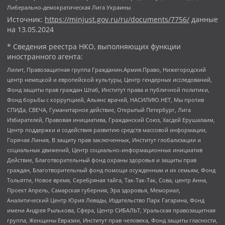
Либерально-демократическая Лига Украины
Источник:
https://minjust.gov.ru/ru/documents/7756/
данные
на
13.05.2024
* Сведения реестра НКО, выполняющих функции
иностранного агента:
Лилит, Правозащитная группа Гражданин.Армия.Право, Нижегородский
центр немецкой и европейской культуры, Центр гендерных исследований,
Фонд защиты прав граждан Штаб, Институт права и публичной политики,
Фонд борьбы с коррупцией, Альянс врачей, НАСИЛИЮ.НЕТ, Мы против
СПИДа, СВЕЧА, Гуманитарное действие, Открытый Петербург, Лига
Избирателей, Правовая инициатива, Гражданский Союз, Хасдей Ерушалаим,
Центр поддержки и содействия развитию средств массовой информации,
Горячая Линия, В защиту прав заключенных, Институт глобализации и
социальных движений, Центр социально-информационных инициатив
Действие, Благотворительный фонд охраны здоровья и защиты прав
граждан, Благотворительный фонд помощи осужденным и их семьям, Фонд
Тольятти, Новое время, Серебряная тайга, Так-Так-Так, Сова, центр Анна,
Проект Апрель, Самарская губерния, Эра здоровья, Мемориал,
Аналитический Центр Юрия Левады, Издательство Парк Гагарина, Фонд
имени Андрея Рылькова, Сфера, Центр СИБАЛЬТ, Уральская правозащитная
группа, Женщины Евразии, Институт прав человека, Фонд защиты гласности,