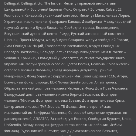
Bellingcat, Bellingcat Ltd, The Insider, Институт правовой инициативы
Центральной и Восточной Европы, Фонд Открытой Эстонии, Calvert 22
Foundation, Канадский украинский конгресс, Институт Макдональда-Лорье,
Украинская национальная федерация Канады, Декабристы, Международный
научный центр им Вудро Вильсона, Свободная пресса, Возрождение,
Всеукраинский духовный центр , Риддл, Русский антивоенный комитет в
Швеции, Проект Медуза, Фонд Андрея Сахарова, Форум свободной России,
Лига Свободных Наций, Transparеncy International, Форум Свободных
Народов ПостРоссии, Солидарность с гражданским движением в России –
Solidarus, КрымSOS, Свободный университет, Институт государственного
управления, Форум гражданского общества Россия, Беллона, Союз жителей
островов Тисима и Хабомаи, Съезд народных депутатов, Гринпис
Интернешнл, Фонд борьбы с коррупцией Инк, Завет церквей TCCN, Агора,
Всемирный фонд природы, BDR Novaja Gazeta-Europe, Алтай проект,
Образовательный дом прав человека Чернигов, Фонд Дом Прав Человека,
Белорусский дом прав человека имени Бориса Звозскова, Дом прав
человека Тбилиси, Дом прав человека Ереван, Дом прав человека Крым,
Центр дикого лосося, TVR Studios, ТВ Дождь, Центр европейских
исследований им Вилфрида Мартенса, Сетевое объединение журналистов
расследователей, АЛЛАТРА, За свободную Россию, Свободная Бурятия, Uralic,
UnKremlin, Международная федерация транспортных рабочих, ИстЧам
Финланд, Гудзоновский институт, Фонд Демократического Развития,