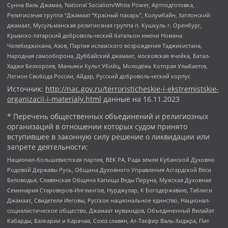
Сунна Валь Джамаа, National Socialism/White Power, Артподготовка,
Религиозная группа “Джамаат “Красный пахарь”, Колумбайн, Хатлонский
джамаат, Мусульманская религиозная группа п. Кушкуль г. Оренбург,
Крымско-татарский добровольческий батальон имени Номана
Челебиджихана, Азов, Партия исламского возрождения Таджикистана,
Народная самооборона, Дуббайский джамаат, московская ячейка, Батал-
Хаджи Белхороев, Маньяки Культ Убийц, Молодёжь Которая Улыбается,
Легион Свобода России, Айдар, Русский добровольческий корпус
Источник:
http://nac.gov.ru/terroristicheskie-i-ekstremistskie-
organizacii-i-materialy.html
данные на
16.11.2023
* Перечень общественных объединений и религиозных
организаций в отношении которых судом принято
вступившее в законную силу решение о ликвидации или
запрете деятельности:
Национал-большевистская партия, ВЕК РА, Рада земли Кубанской Духовно
Родовой Державы Русь, Община Духовного Управления Асгардской Веси
Беловодья, Славянская Община Капища Веды Перуна, Мужская Духовная
Семинария Староверов-Инглингов, Нурджулар, К Богодержавию, Таблиги
Джамаат, Свидетели Иеговы, Русское национальное единство, Национал-
социалистическое общество, Джамаат мувахидов, Объединенный Вилайат
Кабарды, Балкарии и Карачая, Союз славян, Ат-Такфир Валь-Хиджра, Пит