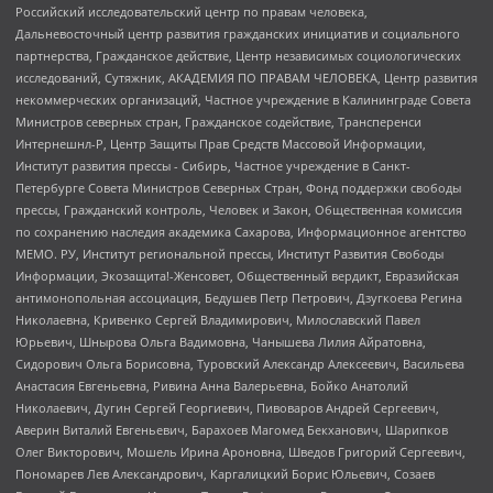
Российский исследовательский центр по правам человека,
Дальневосточный центр развития гражданских инициатив и социального
партнерства, Гражданское действие, Центр независимых социологических
исследований, Сутяжник, АКАДЕМИЯ ПО ПРАВАМ ЧЕЛОВЕКА, Центр развития
некоммерческих организаций, Частное учреждение в Калининграде Совета
Министров северных стран, Гражданское содействие, Трансперенси
Интернешнл-Р, Центр Защиты Прав Средств Массовой Информации,
Институт развития прессы - Сибирь, Частное учреждение в Санкт-
Петербурге Совета Министров Северных Стран, Фонд поддержки свободы
прессы, Гражданский контроль, Человек и Закон, Общественная комиссия
по сохранению наследия академика Сахарова, Информационное агентство
МЕМО. РУ, Институт региональной прессы, Институт Развития Свободы
Информации, Экозащита!-Женсовет, Общественный вердикт, Евразийская
антимонопольная ассоциация, Бедушев Петр Петрович, Дзугкоева Регина
Николаевна, Кривенко Сергей Владимирович, Милославский Павел
Юрьевич, Шнырова Ольга Вадимовна, Чанышева Лилия Айратовна,
Сидорович Ольга Борисовна, Туровский Александр Алексеевич, Васильева
Анастасия Евгеньевна, Ривина Анна Валерьевна, Бойко Анатолий
Николаевич, Дугин Сергей Георгиевич, Пивоваров Андрей Сергеевич,
Аверин Виталий Евгеньевич, Барахоев Магомед Бекханович, Шарипков
Олег Викторович, Мошель Ирина Ароновна, Шведов Григорий Сергеевич,
Пономарев Лев Александрович, Каргалицкий Борис Юльевич, Созаев