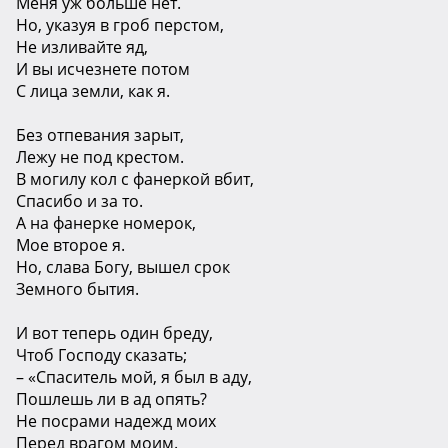
Меня уж больше нет.
Но, указуя в гроб перстом,
Не изливайте яд,
И вы исчезнете потом
С лица земли, как я.
Без отпевания зарыт,
Лежу не под крестом.
В могилу кол с фанеркой вбит,
Спасибо и за то.
А на фанерке номерок,
Мое второе я.
Но, слава Богу, вышел срок
Земного бытия.
И вот теперь один бреду,
Чтоб Господу сказать;
– «Спаситель мой, я был в аду,
Пошлешь ли в ад опять?
Не посрами надежд моих
Перед врагом моим.