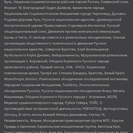
Буль, Национал-социалистическая рабочая партия России, Славянский союз,
Формат-18, Благородный Орден Дьявола, Армия воли народа,
Национальная Социалистическая Инициатива города Череповца, Духовно-
Родовая Держава Русь, Русское национальное единство, Древнерусской
Инглистической церкви Православных Староверов-Инглингов, Русский
общенациональный союз, Движение против нелегальной иммиграции,
Кровь и Честь, О свободе совести и о религиозных объединениях, Омская
организация общественного политического движения Русское
национальное единство, Северное Братство, Клуб Болельщиков
Футбольного Клуба Динамо, Файзрахманисты, Мусульманская религиозная
организация п. Боровский, Община Коренного Русского народа
Щелковского района, Правый сектор, УНА - УНСО, Украинская
повстанческая армия, Тризуб им. Степана Бандеры, Братство, Белый Крест,
Misanthropic division, Религиозное объединение последователей инглиизма,
Народная Социальная Инициатива, TulaSkins, Этнополитическое
объединение Русские, Русское национальное объединение Атака, Мечеть
Мирмамеда, Община Коренного Русского народа г. Астрахани, ВОЛЯ,
Меджлис крымскотатарского народа, Рубеж Севера, ТОЙС, О
противодействии экстремистской деятельности, РЕВТАТПОД, Артподготовка,
Штольц, В честь иконы Божией Матери Державная, Сектор 16,
Независимость, Фирма, Молодежная правозащитная группа МПГ, Курсом
Правды и Единения, Каракольская инициативная группа, Автоград Крю,
Союз Славянских Сил Руси, Алля-Аят, Благотворительный пансионат Ак Умут,