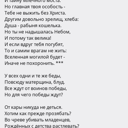
И тайну Млечного моста.
Но главная твоя особость -
Тебе не выжить без Христа.
Другим довольно зрелищ, хлеба:
Душа - рабыня кошелька.
Но ты не надышалась Небом,
И потому так велика!
И если вдруг тебя погубят,
То и самим врагам не жить:
Вселенная могилой будет -
Иначе не похоронить. ***
У всех одни и те же беды,
Повсюду матерщина, блуд.
Все ждут от воинов победы,
Но для чего победы ждут?
От кары никуда не деться.
Хотим как прежде прозябать?
Во чреве убивать младенцев,
Рождённых с детства растлевать?