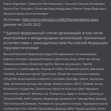
Борис Андреевич, Левинсон Лев Семенович, Локшина Татьяна Иосифовна,
Орлов Олег Петрович, Полякова Мара Федоровна, Резник Генри Маркович,
Захаров Герман Константинович
Источник:
http://unro.minjust.ru/NKOForeignAgent.aspx
данные на
24.03.2022
* Единый федеральный список организаций, в том числе
иностранных и международных организаций, признанных
в соответствии с законодательством Российской Федерации
террористическими:
Высший военный Маджлисуль Шура Объединенных сил моджахедов
Кавказа, Конгресс народов Ичкерии и Дагестана, База, Асбат аль-Ансар,
Священная война, Исламская группа, Братья-мусульмане, Партия
исламского освобождения, Лашкар-И-Тайба, Исламская группа, Движение
Талибан, Исламская партия Туркестана, Общество социальных реформ,
Общество возрождения исламского наследия, Дом двух святых, Джунд аш-
Шам, Исламский джихад, Аль-Каида, Имарат Кавказ, АБТО, Правый сектор,
Исламское государство, Джабха аль-Нусра ли-Ахль аш-Шам, Народное
ополчение имени К. Минина и Д. Пожарского, Аджр от Аллаха Субхану уа
Тагьаля SHAM, АУМ Синрике, Муджахеды джамаата Ат-Тавхида Валь-Джихад,
Чистопольский Джамаат, Рохнамо ба суи давлати исломи, Террористическое
сообщество Сеть, Катиба Таухид валь-Джихад, Хайят Тахрир аш-Шам, Ахлю