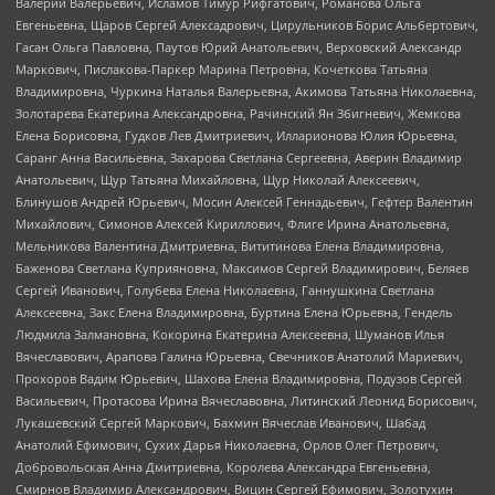
Валерий Валерьевич, Исламов Тимур Рифгатович, Романова Ольга
Евгеньевна, Щаров Сергей Алексадрович, Цирульников Борис Альбертович,
Гасан Ольга Павловна, Паутов Юрий Анатольевич, Верховский Александр
Маркович, Пислакова-Паркер Марина Петровна, Кочеткова Татьяна
Владимировна, Чуркина Наталья Валерьевна, Акимова Татьяна Николаевна,
Золотарева Екатерина Александровна, Рачинский Ян Збигневич, Жемкова
Елена Борисовна, Гудков Лев Дмитриевич, Илларионова Юлия Юрьевна,
Саранг Анна Васильевна, Захарова Светлана Сергеевна, Аверин Владимир
Анатольевич, Щур Татьяна Михайловна, Щур Николай Алексеевич,
Блинушов Андрей Юрьевич, Мосин Алексей Геннадьевич, Гефтер Валентин
Михайлович, Симонов Алексей Кириллович, Флиге Ирина Анатольевна,
Мельникова Валентина Дмитриевна, Вититинова Елена Владимировна,
Баженова Светлана Куприяновна, Максимов Сергей Владимирович, Беляев
Сергей Иванович, Голубева Елена Николаевна, Ганнушкина Светлана
Алексеевна, Закс Елена Владимировна, Буртина Елена Юрьевна, Гендель
Людмила Залмановна, Кокорина Екатерина Алексеевна, Шуманов Илья
Вячеславович, Арапова Галина Юрьевна, Свечников Анатолий Мариевич,
Прохоров Вадим Юрьевич, Шахова Елена Владимировна, Подузов Сергей
Васильевич, Протасова Ирина Вячеславовна, Литинский Леонид Борисович,
Лукашевский Сергей Маркович, Бахмин Вячеслав Иванович, Шабад
Анатолий Ефимович, Сухих Дарья Николаевна, Орлов Олег Петрович,
Добровольская Анна Дмитриевна, Королева Александра Евгеньевна,
Смирнов Владимир Александрович, Вицин Сергей Ефимович, Золотухин