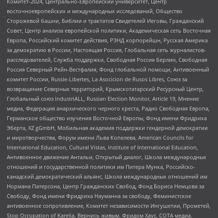
Комитет-2024, Центрально-Европейский университет, Центр
восточноевропейских и международных исследований, Общество
Сторожевой башни, Библии и трактатов Свидетелей Иеговы, Гражданский
Совет, Центр анализа европейской политики, Академическая сеть Восточная
Европа, Российский комитет действия, РЭНД корпорейшн, Русская Америка
за демократию в России, Настоящая Россия, Глобальная сеть журналистов-
расследователей, Служба поддержки, Свободная Россия Берлин, Свободная
Россия Северный Рейн-Вестфалия, Фонд глобальной помощи, Антивоенный
комитет России, Russie-Libertes, La Asocicion de Rusos Libres, Союз за
возвращение Северных территорий, Крымскотатарский Ресурсный Центр,
Глобальный союз IndustriALL, Russian Election Monitor, Article 19, Мнение
медиа, Федерация анархического черного креста, Радио Свободная Европа,
Германское общество изучения Восточной Европы, Фонд имени Фридриха
Эберта, XZ gGmbH, Мобильная академия поддержки гендерной демократии
и миротворчества, Форум имени Льва Копелева, American Councils for
International Education, Cultural Vistas, Institute of International Education,
Антивоенное движение Антальи, Открытый диалог, Школа международных
отношений и государственной политики им Питера Мунка, Российско-
канадский демократический альянс, Школа международных отношений им
Нормана Патерсона, Центр Гражданских Свобод, Фонд Бориса Немцова за
Свободу, Фонд имени Фридриха Науманна за свободу, Феминистское
антивоенное сопротивление, Комитет независимости Ингушетии, Прометей,
Stop Occupation of Karelia, Вернись живым, Фридом Хаус, СОТА медиа,