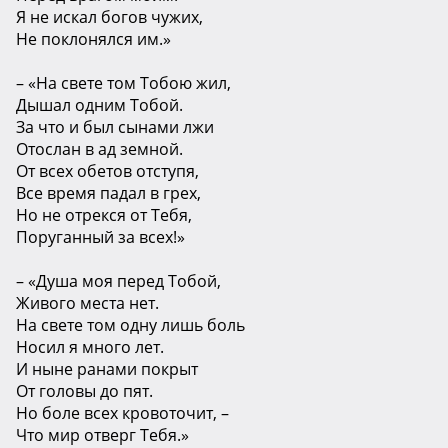
Я не искал богов чужих,
Не поклонялся им.»
– «На свете том Тобою жил,
Дышал одним Тобой.
За что и был сынами лжи
Отослан в ад земной.
От всех обетов отступя,
Все время падал в грех,
Но не отрекся от Тебя,
Поруганный за всех!»
– «Душа моя перед Тобой,
Живого места нет.
На свете том одну лишь боль
Носил я много лет.
И ныне ранами покрыт
От головы до пят.
Но боле всех кровоточит, –
Что мир отверг Тебя.»