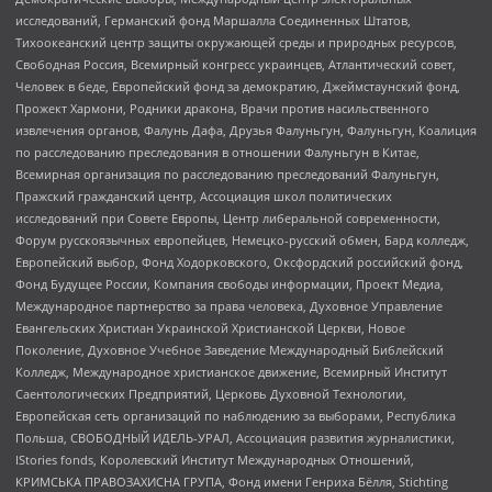
исследований, Германский фонд Маршалла Соединенных Штатов,
Тихоокеанский центр защиты окружающей среды и природных ресурсов,
Свободная Россия, Всемирный конгресс украинцев, Атлантический совет,
Человек в беде, Европейский фонд за демократию, Джеймстаунский фонд,
Прожект Хармони, Родники дракона, Врачи против насильственного
извлечения органов, Фалунь Дафа, Друзья Фалуньгун, Фалуньгун, Коалиция
по расследованию преследования в отношении Фалуньгун в Китае,
Всемирная организация по расследованию преследований Фалуньгун,
Пражский гражданский центр, Ассоциация школ политических
исследований при Совете Европы, Центр либеральной современности,
Форум русскоязычных европейцев, Немецко-русский обмен, Бард колледж,
Европейский выбор, Фонд Ходорковского, Оксфордский российский фонд,
Фонд Будущее России, Компания свободы информации, Проект Медиа,
Международное партнерство за права человека, Духовное Управление
Евангельских Христиан Украинской Христианской Церкви, Новое
Поколение, Духовное Учебное Заведение Международный Библейский
Колледж, Международное христианское движение, Всемирный Институт
Саентологических Предприятий, Церковь Духовной Технологии,
Европейская сеть организаций по наблюдению за выборами, Республика
Польша, СВОБОДНЫЙ ИДЕЛЬ-УРАЛ, Ассоциация развития журналистики,
IStories fonds, Королевский Институт Международных Отношений,
КРИМСЬКА ПРАВОЗАХИСНА ГРУПА, Фонд имени Генриха Бёлля, Stichting