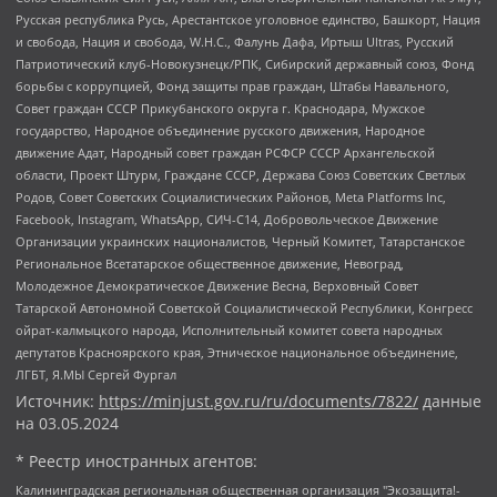
Русская республика Русь, Арестантское уголовное единство, Башкорт, Нация
и свобода, Нация и свобода, W.H.С., Фалунь Дафа, Иртыш Ultras, Русский
Патриотический клуб-Новокузнецк/РПК, Сибирский державный союз, Фонд
борьбы с коррупцией, Фонд защиты прав граждан, Штабы Навального,
Совет граждан СССР Прикубанского округа г. Краснодара, Мужское
государство, Народное объединение русского движения, Народное
движение Адат, Народный совет граждан РСФСР СССР Архангельской
области, Проект Штурм, Граждане СССР, Держава Союз Советских Светлых
Родов, Совет Советских Социалистических Районов, Meta Platforms Inc,
Facebook, Instagram, WhatsApp, СИЧ-С14, Добровольческое Движение
Организации украинских националистов, Черный Комитет, Татарстанское
Региональное Всетатарское общественное движение, Невоград,
Молодежное Демократическое Движение Весна, Верховный Совет
Татарской Автономной Советской Социалистической Республики, Конгресс
ойрат-калмыцкого народа, Исполнительный комитет совета народных
депутатов Красноярского края, Этническое национальное объединение,
ЛГБТ, Я.МЫ Сергей Фургал
Источник:
https://minjust.gov.ru/ru/documents/7822/
данные
на
03.05.2024
* Реестр иностранных агентов:
Калининградская региональная общественная организация "Экозащита!-Женсовет", Фонд содействия защите прав и свобод граждан "Общественный вердикт", Фонд "Институт Развития Свободы Информации", Частное учреждение "Информационное агентство МЕМО. РУ", Региональная общественная организация "Общественная комиссия по сохранению наследия академика Сахарова", Фонд поддержки свободы прессы, Санкт-Петербургская общественная правозащитная организация "Гражданский контроль", Межрегиональная общественная организация "Информационно-просветительский центр "Мемориал", Региональный Фонд "Центр Защиты Прав Средств Массовой Информации", с 05.12.2023 Фонд "Центр Защиты Прав Средств массовой информации", Региональная общественная благотворительная организация помощи беженцам и мигрантам "Гражданское содействие", Негосударственное образовательное учреждение дополнительного профессионального образования (повышение квалификации) специалистов "АКАДЕМИЯ ПО ПРАВАМ ЧЕЛОВЕКА", Свердловская региональная общественная организация "Сутяжник", Автономная некоммерческая организация "Центр независимых социологических исследований", Союз общественных объединений "Российский исследовательский центр по правам человека", Региональное общественное учреждение научно-информационный центр "МЕМОРИАЛ", Некоммерческая организация "Фонд защиты гласности", Автономная некоммерческая организация "Институт прав человека", Городская общественная организация "Екатеринбургское общество "МЕМОРИАЛ", Городская общественная организация "Рязанское историко-просветительское и правозащитное общество "Мемориал" (Рязанский Мемориал), Челябинский региональный орган общественной самодеятельности – женское общественное объединение "Женщины Евразии", Челябинский региональный орган общественной самодеятельности "Уральская правозащитная группа", Фонд содействия защите здоровья и социальной справедливости имени Андрея Рылькова, Автономная Некоммерческая Организация "Аналитический Центр Юрия Левады", Автономная некоммерческая организация социальной поддержки населения "Проект Апрель", Региональная общественная организация помощи женщинам и детям, находящимся в кризисной ситуации "Информационно-методический центр "Анна", Фонд содействия развитию массовых коммуникаций и правовому просвещению "Так-так-Так", Фонд содействия устойчивому развитию "Серебряная тайга", Свердловский региональный общественный фонд социальных проектов "Новое время", "Idel.Реалии", Кавказ.Реалии, Крым.Реалии, Телеканал Настоящее Время, Татаро-башкирская служба Радио Свобода (Azatliq Radiosi), Радио Свободная Европа/Радио Свобода (PCE/PC), "Сибирь.Реалии", "Фактограф", Благотворительный фонд помощи осужденным и их семьям, Автономная некоммерческая организация "Институт глобализации и социальных движений", Фонд "В защиту прав заключенных", Частное учреждение "Центр поддержки и содействия развитию средств массовой информации", Пензенский региональный общественный благотворительный фонд "Гражданский союз", "Север.Реалии", Некоммерческая организация Фонд "Правовая инициатива", Общество с ограниченной ответственностью "Радио Свободная Европа/Радио Свобода", Чешское информационное агентство "MEDIUM-ORIENT", Красноярская региональная общественная организация "Мы против СПИДа", Камалягин Денис Николаевич, Маркелов Сергей Евгеньевич, Пономарев Лев Александрович, Савицкая Людмила Алексеевна, Автономная некоммерческая организация "Центр по работе с проблемой насилия "НАСИЛИЮ.НЕТ", Межрегиональный профессиональный союз работников здравоохранения "Альянс врачей", Юридическое лицо, зарегистрированное в Латвийской Республике, SIA "Medusa Project" (регистрационный номер 40103797863, дата регистрации 10.06.2014), Некоммерческая организация "Фонд по борьбе с коррупцией", Автономная некоммерческая организация "Институт права и публичной политики", Баданин Роман Сергеевич, Гликин Максим Александрович, Железнова Мария Михайловна, Лукьянова Юлия Сергеевна, Маетная Елизавета Витальевна, Маняхин Петр Борисович, Чуракова Ольга Владимировна, Ярош Юлия Петровна, Юридическое лицо "The Insider SIA", зарегистрированное в Риге, Латвийская Республика (дата регистрации 26.06.2015), являющееся администратором доменного имени интернет-издания "The Insider SIA", https://theins.ru, Постернак Алексей Евгеньевич, Рубин Михаил Аркадьевич, Анин Роман Александрович, Юридическое лицо Istories fonds, зарегистрированное в Латвийской Республике (регистрационный номер 50008295751, дата регистрации 24.02.2020), Великовский Дмитрий Александрович, Долинина Ирина Николаевна, Мароховская Алеся Алексеевна, Шлейнов Роман Юрьевич, Шмагун Олеся Валентиновна, Общество с ограниченной ответственностью "Альтаир 2021", Общество с ограниченной ответственностью "Вега 2021", Общество с ограниченной ответственностью "Главный редактор 2021", Общество с ограниченной ответственностью "Ромашки монолит", Важенков Артем Валерьевич, Ивановская областная общественная организация "Центр гендерных исследований", Гурман Юрий Альбертович, Медиапроект "ОВД-Инфо", Егоров Владимир Владимирович, Жилинский Владимир Александрович, Общество с ограниченной ответственностью "ЗП", Иванова София Юрьевна, Карезина Инна Павловна, Кильтау Екатерина Викторовна, Петров Алексей Викторович, Пискунов Сергей Евгеньевич, Смирнов Сергей Сергеевич, Тихонов Михаил Сергеевич, Общество с ограниченной ответственностью "ЖУРНАЛИСТ-ИНОСТРАННЫЙ АГЕНТ", Арапова Галина Юрьевна, Вольтская Татьяна Анатольевна, Американская компания "Mason G.E.S. Anonymous Foundation" (США), являющаяся владельцем интернет-издания https://mnews.world/, Компания "Stichting Bellingcat", зарегистрированная в Нидерландах (дата регистрации 11.07.2018), Захаров Андрей Вячеславович, Клепиковская Екатерина Дмитриевна, Общество с ограниченной ответственностью "МЕМО", Перл Роман Александрович, Симонов Евгений Алексеевич, Соловьева Елена Анатольевна, Сотников Даниил Владимирович, Сурначева Елизавета Дмитриевна, Автономная некоммерческая организация по защите прав человека и информированию населения "Якутия – Наше Мнение", Общество с ограниченной ответственностью "Москоу диджитал медиа", с 26.01.2023 Общество с ограниченной ответственностью "Чайка Белые сады", Ветошкина Валерия Валерьевна, Заговора Максим Александрович, Межрегиональное общественное движение "Российская ЛГБТ - сеть", Оленичев Максим Владимирович, Павлов Иван Юрьевич, Скворцова Елена Сергеевна, Общество с ограниченной ответственностью "Как бы инагент", Кочетков Игорь Викторович, Общество с ограниченной ответственностью "Честные выборы", Еланчик Олег Александрович, Общество с ограниченной ответственностью "Нобелевский призыв", Гималова Регина Эмилевна, Григорьев Андрей Валерьевич, Григорьева Алина Александровна, Ассоциация по содействию защите прав призывников, альтернативнослужащих и военнослужащих "Правозащитная группа "Гражданин.Армия.Право", Хисамова Регина Фаритовна, Автономная некоммерческая организация по реализации социально-правовых программ "Лилит", Дальневосточное общественное движение "Маяк", Санкт-Петербургская ЛГБТ-инициативная группа "Выход", Инициативная группа ЛГБТ+ "Реверс", Алексеев Андрей Викторович, Бекбулатова Таисия Львовна, Беляев Иван Михайлович, Владыкина Елена Сергеевна, Гельман Марат Александрович, Никульшина Вероника Юрьевна, Толоконникова Надежда Андреевна, Шендерович Виктор Анатольевич, Общество с ограниченной ответственностью "Данное сообщение", Общество с ограниченной ответственностью Издательский дом "Новая глава", Айнбиндер Александра Александровна, Московский комьюнити-центр для ЛГБТ+инициатив, Благотворительный фонд развития филантропии, Deutsche Welle (Германия, Kurt-Schumacher-Strasse 3, 53113 Bonn), Борзунова Мария Михайловна, Воробьев Виктор Викторович, Голубева Анна Львовна, Константинова Алла Михайловна, Малкова Ирина Владимировна, Мурадов Мурад Абдулгалимович, Осетинская Елизавета Николаевна, Понасенков Евгений Николаевич, Ганапольский Матвей Юрьевич, Киселев Евгений Алексеевич, Борухович Ирина Григорьевна, Дремин Иван Тимофеевич, Дубровский Дмитрий Викторович, Красноярская региональная общественная организация поддержки и развития альтернативных образовательных технологий и межкультурных коммуникаций "ИНТЕРРА", Маяковская Екатерина Алексеевна, Фейгин Марк Захарович, Филимонов Андрей Викторович, Дзугкоева Регина Николаевна, Доброхотов Роман Александрович, Дудь Юрий Александрович, Елкин Сергей Владимирович, Кругликов Кирилл Игоревич, Сабунаева Мария Леонидовна, Семенов Алексей Владимирович, Шаинян Карен Багратович, Шульман Екатерина Михайловна, Асафьев Артур Валерьевич, Вахштайн Виктор Семенович, Венедиктов Алексей Алексеевич, Лушникова Екатерина Евгеньевна, Волков Леонид Михайлович, Невзоров Александр Глебович, Пархоменко Сергей Борисович, Сироткин Ярослав Николаевич, Кара-Мурза Владимир Владимирович, Баранова Наталья Владимировна, Гозман Леонид Яковлевич, Кагарлицкий Борис Юльевич, Климарев Михаил Валерьевич, Милов Владимир Станиславович, Автономная некоммерческая организация Краснодарский центр современного искусства "Типография", Моргенштерн Алишер Тагирович, Соболь Любовь Эдуардовна, Общество с ограниченной ответственностью "ЛИЗА НОРМ", Каспаров Гарри Кимович, Ходорковский Михаил Борисович, Общество с ограниченной ответственностью "Апрельские тезисы", Данилович Ирина Брониславовна, Кашин Олег Владимирович, Петров Николай Владимирович, Пивоваров Алексей Владимирович, Соколов Михаил Владимирович, Цветкова Юлия Владимировна, Чичваркин Евгений Александрович, Комитет против пыток/Команда против пыток, Общество с ограниченной ответственностью "Первый научный", Общество с ограниченной ответственностью "Вертолет и ко", Белоцерковская Вероника Борисовна, Кац Максим Евгеньевич, Лазарева Татьяна Юрьевна, Шаведдинов Руслан Табризович, Яшин Илья Валерьевич, Общество с ограниченной ответственностью "Иноагент ААВ", Алешковский Дмитрий Петрович, Альбац Евгения Марковна, Быков Дмитрий Львович, Галямина Юлия Евгеньевна, Лойко Сергей Леонидович, Мартынов Кирилл Константинович, Медведев Сергей Александрович, Крашенинников Федор Геннадиевич, Гордеева Катерина Вл