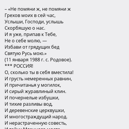
– «Не помяни ж, не помяни ж
Грехов моих в сей час,
Услыши, Господи, услышь
Скорбяшую о нас.
И я уже, припав к Тебе,
Не о себе молю, —
Избави от грядущих бед
Святую Русь мою.»
(11 января 1988 г. с. Родовое).
*** РОССИЯ!
О, сколько ты в себя вместила!
И грусть немеренных равнин,
И причитанья у могилок,
И сирый журавлиный клин.
И почернелые избушки,
И тихие разливы вод,
И деревенские церквушки,
И многостраждущий народ.
И нерастраченную совесть,