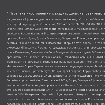
* Перечень иностранных и международных неправительств
Национальный фонд в поддержку демократии, Институт Открытое Общество
Институт Международных Отношений, MEDIA DEVELOPMENT INVESTMENT FUND,
Европейская Платформа за Демократические Выборы, Международный цент
Свободная Россия, Всемирный конгресс украинцев, Атлантический совет, Ч
органов, Фалунь Дафа, Друзья Фалуньгун, Фалуньгун, Коалиция по рассле
Ассоциация школ политических исследований при Совете Европы, Центр ли
Оксфордский российский фонд, Фонд Будущее России, Компания свободы ин
Новое Поколение, Духовное Учебное Заведение Международный Библейский
организаций по наблюдению за выборами, Республика Польша, СВОБОДНЫЙ
Фонд имени Генриха Бёлля, Stichting Bellingcat, Bellingcat Ltd, The Inside
Макдональда-Лорье, Украинская национальная федерация Канады, Декабрис
комитет в Швеции, Проект Медуза, Фонд Андрея Сахарова, Форум свободной 
Solidarus, КрымSOS, Свободный университет, Институт государственного у
борьбы с коррупцией Инк, Завет церквей TCCN, Агора, Всемирный фонд при
имени Бориса Звозскова, Дом прав человека Тбилиси, Дом прав человека Ер
журналистов расследователей, АЛЛАТРА, За свободную Россию, Свободная Б
Комитет-2024, Центрально-Европейский университет, Центр восточноевроп
европейской политики, Академическая сеть Восточная Европа, Российский к
поддержки, Свободная Россия Берлин, Свободная Россия Северный Рейн-Вест