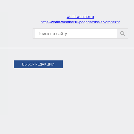
world-weather.ru
https://world-weather.ru/pogoda/russia/voronezh/
ВЫБОР РЕДАКЦИИ