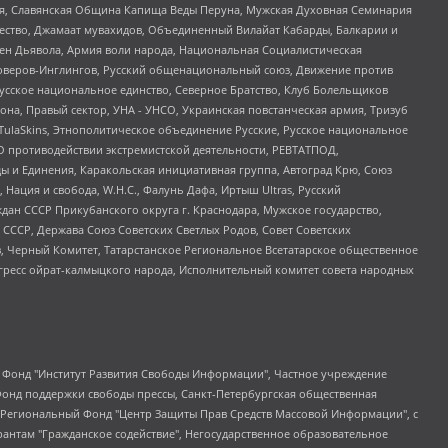
ья, Славянская Община Капища Веды Перуна, Мужская Духовная Семинария
щество, Джамаат мувахидов, Объединенный Вилайат Кабарды, Балкарии и
ден Дьявола, Армия воли народа, Национальная Социалистическая
роверов-Инглингов, Русский общенациональный союз, Движение против
усское национальное единство, Северное Братство, Клуб Болельщиков
а, Правый сектор, УНА - УНСО, Украинская повстанческая армия, Тризуб
 TulaSkins, Этнополитическое объединение Русские, Русское национальное
О противодействии экстремистской деятельности, РЕВТАТПОД,
ы и Единения, Каракольская инициативная группа, Автоград Крю, Союз
 Нация и свобода, W.H.С., Фалунь Дафа, Иртыш Ultras, Русский
ан СССР Прикубанского округа г. Краснодара, Мужское государство,
СССР, Держава Союз Советских Светлых Родов, Совет Советских
в, Черный Комитет, Татарстанское Региональное Всетатарское общественное
гресс ойрат-калмыцкого народа, Исполнительный комитет совета народных
евосточное общественное движение "Маяк", Санкт-Петербургская ЛГБТ-инициативная группа "Выход", Инициативная группа ЛГБТ+ "Реверс", Алексеев Андрей Викторович, Бекбулатова Таисия Львовна, Беляев Иван Михайлович, Владыкина Елена Сергеевна, Гельман Марат Александрович, Никульшина Вероника Юрьевна, Толоконникова Надежда Андреевна, Шендерович Виктор Анатольевич, Общество с ограниченной ответственностью "Данное сообщение", Общество с ограниченной ответственностью Издательский дом "Новая глава", Айнбиндер Александра Александровна, Московский комьюнити-центр для ЛГБТ+инициатив, Благотворительный фонд развития филантропии, Deutsche Welle (Германия, Kurt-Schumacher-Strasse 3, 53113 Bonn), Борзунова Мария Михайловна, Воробьев Виктор Викторович, Голубева Анна Львовна, Константинова Алла Михайловна, Малкова Ирина Владимировна, Мурадов Мурад Абдулгалимович, Осетинская Елизавета Николаевна, Понасенков Евгений Николаевич, Ганапольский Матвей Юрьевич, Киселев Евгений Алексеевич, Борухович Ирина Григорьевна, Дремин Иван Тимофеевич, Дубровский Дмитрий Викторович, Красноярская региональная общественная организация поддержки и развития альтернативных образовательных технологий и межкультурных коммуникаций "ИНТЕРРА", Маяковская Екатерина Алексеевна, Фейгин Марк Захарович, Филимонов Андрей Викторович, Дзугкоева Регина Николаевна, Доброхотов Роман Александрович, Дудь Юрий Александрович, Елкин Сергей Владимирович, Кругликов Кирилл Игоревич, Сабунаева Мария Леонидовна, Семенов Алексей Владимирович, Шаинян Карен Багратович, Шульман Екатерина Михайловна, Асафьев Артур Валерьевич, Вахштайн Виктор Семенович, Венедиктов Алексей Алексеевич, Лушникова Екатерина Евгеньевна, Волков Леонид Михайлович, Невзоров Александр Глебович, Пархоменко Сергей Борисович, Сироткин Ярослав Николаевич, Кара-Мурза Владимир Владимирович, Баранова Наталья Владимировна, Гозман Леонид Яковлевич, Кагарлицкий Борис Юльевич, Климарев Михаил Валерьевич, Милов Владимир Станиславович, Автономная некоммерческая организация Краснодарский центр современного искусства "Типография", Моргенштерн Алишер Тагирович, Соболь Любовь Эдуардовна, Общество с ограниченной ответственностью "ЛИЗА НОРМ", Каспаров Гарри Кимович, Ходорковский Михаил Борисович, Общество с ограниченной ответственностью "Апрельские тезисы", Данилович Ирина Брониславовна, Кашин Олег Владимирович, Петров Николай Владимирович, Пивоваров Алексей Владимирович, Соколов Михаил Владимирович, Цветкова Юлия Владимировна, Чичваркин Евгений Александрович, Комитет против пыток/Команда против пыток, Общество с ограниченной ответственностью "Первый научный", Общество с ограниченной ответственностью "Вертолет и ко", Белоцерковская Вероника Борисовна, Кац Максим Евгеньевич, Лазарева Татьяна Юрьевна, Шаведдинов Руслан Табризович, Яшин Илья Валерьевич, Общество с ограниченной ответственностью "Иноагент ААВ", Алешковский Дмитрий Петрович, Альбац Евгения Марковна, Быков Дмитрий Львович, Галямина Юлия Евгеньевна, Лойко Сергей Леонидович, Мартынов Кирилл Константинович, Медведев Сергей Александрович, Крашенинников Федор Геннадиевич, Гордеева Катерина Вл