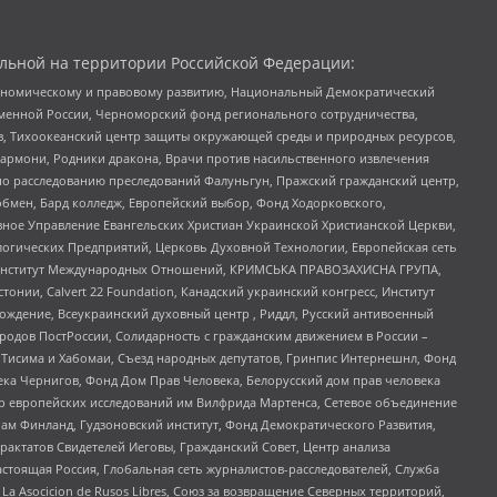
льной на территории Российской Федерации:
кономическому и правовому развитию, Национальный Демократический
менной России, Черноморский фонд регионального сотрудничества,
, Тихоокеанский центр защиты окружающей среды и природных ресурсов,
 Хармони, Родники дракона, Врачи против насильственного извлечения
по расследованию преследований Фалуньгун, Пражский гражданский центр,
бмен, Бард колледж, Европейский выбор, Фонд Ходорковского,
ное Управление Евангельских Христиан Украинской Христианской Церкви,
огических Предприятий, Церковь Духовной Технологии, Европейская сеть
ий Институт Международных Отношений, КРИМСЬКА ПРАВОЗАХИСНА ГРУПА,
стонии, Calvert 22 Foundation, Канадский украинский конгресс, Институт
ждение, Всеукраинский духовный центр , Риддл, Русский антивоенный
ародов ПостРоссии, Солидарность с гражданским движением в России –
в Тисима и Хабомаи, Съезд народных депутатов, Гринпис Интернешнл, Фонд
ека Чернигов, Фонд Дом Прав Человека, Белорусский дом прав человека
нтр европейских исследований им Вилфрида Мартенса, Сетевое объединение
Чам Финланд, Гудзоновский институт, Фонд Демократического Развития,
актатов Свидетелей Иеговы, Гражданский Совет, Центр анализа
астоящая Россия, Глобальная сеть журналистов-расследователей, Служба
a Asocicion de Rusos Libres, Союз за возвращение Северных территорий,