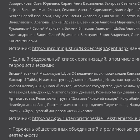
Илларионова Юлия Юрьевна, Саранг Анна Васильевна, Захарова Светлана 
Гефтер Валентин Михайлович, Симонов Алексей Кириллович, Флиге Ирина 
Беляев Сергей Иванович, Голубева Елена Николаевна, Ганнушкина Светлана
Вячеславович, Арапова Галина Юрьевна, Свечников Анатолий Мариевич, П
Лукашевский Сергей Маркович, Бахмин Вячеслав Иванович, Шабад Анатоли
Александрович, Вицин Сергей Ефимович, Золотухин Борис Андреевич, Леви
Константинович
Источник:
http://unro.minjust.ru/NKOForeignAgent.aspx
данн
* Единый федеральный список организаций, в том числе и
террористическими:
Высший военный Маджлисуль Шура Объединенных сил моджахедов Кавказа, Ко
Лашкар-И-Тайба, Исламская группа, Движение Талибан, Исламская партия Т
Имарат Кавказ, АБТО, Правый сектор, Исламское государство, Джабха аль-
Ат-Тавхида Валь-Джихад, Чистопольский Джамаат, Рохнамо ба суи давлати и
Артподготовка, Религиозная группа “Джамаат “Красный пахарь”, Колумбайн
Челебиджихана, Азов, Партия исламского возрождения Таджикистана, Народ
России, Айдар, Русский добровольческий корпус
Источник:
http://nac.gov.ru/terroristicheskie-i-ekstremistskie-
* Перечень общественных объединений и религиозных орг
деятельности: