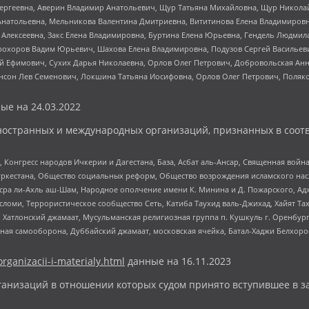
Сергеевна, Аверин Владимир Анатольевич, Щур Татьяна Михайловна, Щур Никола
Анатольевна, Мельникова Валентина Дмитриевна, Вититинова Елена Владимировн
 Алексеевна, Закс Елена Владимировна, Буртина Елена Юрьевна, Гендель Людмил
рохоров Вадим Юрьевич, Шахова Елена Владимировна, Подузов Сергей Васильеви
й Ефимович, Сухих Дарья Николаевна, Орлов Олег Петрович, Добровольская Анн
нсон Лев Семенович, Локшина Татьяна Иосифовна, Орлов Олег Петрович, Поляк
ые на
24.03.2022
ностранных и международных организаций, признанных в соотв
нгресс народов Ичкерии и Дагестана, База, Асбат аль-Ансар, Священная война,
уркестана, Общество социальных реформ, Общество возрождения исламского насл
Нусра ли-Ахль аш-Шам, Народное ополчение имени К. Минина и Д. Пожарского, Ад
сломи, Террористическое сообщество Сеть, Катиба Таухид валь-Джихад, Хайят Тах
, Хатлонский джамаат, Мусульманская религиозная группа п. Кушкуль г. Оренбу
ная самооборона, Дуббайский джамаат, московская ячейка, Батал-Хаджи Белхор
organizacii-i-materialy.html
данные на
16.11.2023
анизаций в отношении которых судом принято вступившее в з