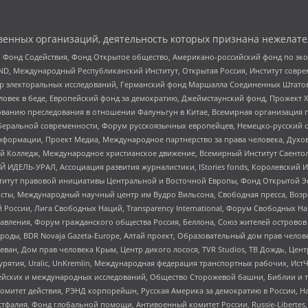
енных организаций, деятельность которых признана нежелате
 Фонд Содействия, Фонд Открытое общество, Американо-российский фонд по э
 Международный Республиканский Институт, Открытая Россия, Институт совре
р электоральных исследований, Германский фонд Маршалла Соединенных Штатов
еловек в беде, Европейский фонд за демократию, Джеймстаунский фонд, Прожект
дованию преследования в отношении Фалуньгун в Китае, Всемирная организация 
беральной современности, Форум русскоязычных европейцев, Немецко-русский о
формации, Проект Медиа, Международное партнерство за права человека, Духов
 Колледж, Международное христианское движение, Всемирный Институт Саентол
 ИДЕЛЬ-УРАЛ, Ассоциация развития журналистики, IStories fonds, Королевск
r, Институт правовой инициативы Центральной и Восточной Европы, Фонд Открытой Э
ты, Международный научный центр им Вудро Вильсона, Свободная пресса, Возро
России, Лига Свободных Наций, Transparеncy International, Форум Свободных Н
правления, Форум гражданского общества Россия, Беллона, Союз жителей острово
роды, BDR Novaja Gazeta-Europe, Алтай проект, Образовательный дом прав челов
еван, Дом прав человека Крым, Центр дикого лосося, TVR Studios, ТВ Дождь, Це
урятия, Uralic, UnKremlin, Международная федерация транспортных рабочих, Ист
ейских и международных исследований, Общество Сторожевой башни, Библии и тр
омитет действия, РЭНД корпорейшн, Русская Америка за демократию в России, Н
фалия, Фонд глобальной помощи, Антивоенный комитет России, Russie-Libertes, L