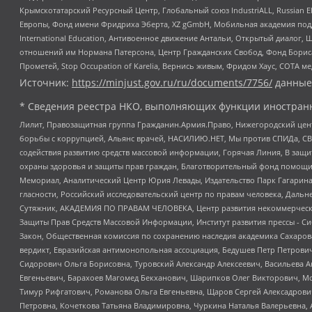
Крымскотатарский Ресурсный Центр, Глобальный союз IndustriALL, Russian E
Европы, Фонд имени Фридриха Эберта, XZ gGmbH, Мобильная академия поддержк
International Education, Антивоенное движение Антальи, Открытый диало
отношений им Нормана Патерсона, Центр Гражданских Свобод, Фонд Бориса
Прометей, Stop Occupation of Karelia, Вернись живым, Фридом Хаус, СОТА 
Источник:
https://minjust.gov.ru/ru/documents/7756/
данные
* Сведения реестра НКО, выполняющих функции иностранн
Лилит, Правозащитная группа Гражданин.Армия.Право, Нижегородский цент
борьбы с коррупцией, Альянс врачей, НАСИЛИЮ.НЕТ, Мы против СПИДа, СВЕ
содействия развитию средств массовой информации, Горячая Линия, В защ
охраны здоровья и защиты прав граждан, Благотворительный фонд помощи ос
Мемориал, Аналитический Центр Юрия Левады, Издательство Парк Гагарина
гласности, Российский исследовательский центр по правам человека, Даль
Сутяжник, АКАДЕМИЯ ПО ПРАВАМ ЧЕЛОВЕКА, Центр развития некоммерческих
Защиты Прав Средств Массовой Информации, Институт развития прессы - Си
Закон, Общественная комиссия по сохранению наследия академика Сахаров
вердикт, Евразийская антимонопольная ассоциация, Бедушев Петр Петрови
Сидорович Ольга Борисовна, Туровский Александр Алексеевич, Васильева А
Евгеньевич, Барахоев Магомед Бекханович, Шарипков Олег Викторович, М
Тимур Рифгатович, Романова Ольга Евгеньевна, Щаров Сергей Алексадрови
Петровна, Кочеткова Татьяна Владимировна, Чуркина Наталья Валерьевна, 