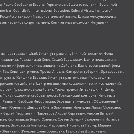
еста, Радио Свободная Европа, Германское общество изучения Восточной
ouncils for International Education, Cultural Vistas, Institute of
, Российско-канадский демократический альянс, Школа международных
е антивоенное сопротивление, Комитет независимости Ингушетии,
ты прав граждан Штаб, Институт права и публичной политики, Фонд
инициатива, Гражданский Союз, Хасдей Ерушалаим, Центр поддержки и
социально-информационных инициатив Действие, Благотворительный фонд
Так, Сова, центр Анна, Проект Апрель, Самарская губерния, Эра здоровья,
я группа, Женщины Евразии, Институт прав человека, Фонд защиты
Гражданское действие, Центр независимых социологических исследований,
стран, Гражданское содействие, Трансперенси Интернешнл-Р, Центр
н, Фонд поддержки свободы прессы, Гражданский контроль, Человек и
тут Развития Свободы Информации, Экозащита!-Женсовет, Общественный
й Павел Юрьевич, Шнырова Ольга Вадимовна, Чанышева Лилия Айратовна,
ин Сергей Георгиевич, Пивоваров Андрей Сергеевич, Аверин Виталий
вич, Каргалицкий Борис Юльевич, Созаев Валерий Валерьевич, Исламов
льевич, Верховский Александр Маркович, Пислакова-Паркер Марина
н Збигневич, Жемкова Елена Борисовна, Гудков Лев Дмитриевич,