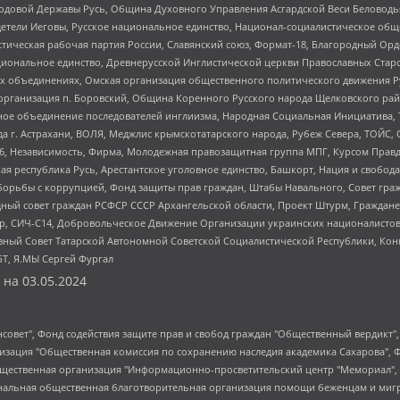
 Родовой Державы Русь, Община Духовного Управления Асгардской Веси Беловод
детели Иеговы, Русское национальное единство, Национал-социалистическое об
истическая рабочая партия России, Славянский союз, Формат-18, Благородный Ор
ациональное единство, Древнерусской Инглистической церкви Православных Ста
ных объединениях, Омская организация общественного политического движения Р
рганизация п. Боровский, Община Коренного Русского народа Щелковского район
гиозное объединение последователей инглиизма, Народная Социальная Инициатива,
 г. Астрахани, ВОЛЯ, Меджлис крымскотатарского народа, Рубеж Севера, ТОЙС, 
6, Независимость, Фирма, Молодежная правозащитная группа МПГ, Курсом Правд
ая республика Русь, Арестантское уголовное единство, Башкорт, Нация и свобода,
орьбы с коррупцией, Фонд защиты прав граждан, Штабы Навального, Совет гражд
ный совет граждан РСФСР СССР Архангельской области, Проект Штурм, Граждане 
tsApp, СИЧ-С14, Добровольческое Движение Организации украинских националисто
ный Совет Татарской Автономной Советской Социалистической Республики, Кон
БТ, Я.МЫ Сергей Фургал
 на
03.05.2024
мная некоммерческая организация "Центр по работе с проблемой насилия "НАСИЛИЮ.НЕТ", Межрегиональный профессиональный союз работников здравоохранения "Альянс врачей", Юридическое лицо, зарегистрированное в Латвийской Республике, SIA "Medusa Project" (регистрационный номер 40103797863, дата регистрации 10.06.2014), Некоммерческая организация "Фонд по борьбе с коррупцией", Автономная некоммерческая организация "Институт права и публичной политики", Баданин Роман Сергеевич, Гликин Максим Александрович, Железнова Мария Михайловна, Лукьянова Юлия Сергеевна, Маетная Елизавета Витальевна, Маняхин Петр Борисович, Чуракова Ольга Владимировна, Ярош Юлия Петровна, Юридическое лицо "The Insider SIA", зарегистрированное в Риге, Латвийская Республика (дата регистрации 26.06.2015), являющееся администратором доменного имени интернет-издания "The Insider SIA", https://theins.ru, Постернак Алексей Евгеньевич, Рубин Михаил Аркадьевич, Анин Роман Александрович, Юридическое лицо Istories fonds, зарегистрированное в Латвийской Республике (регистрационный номер 50008295751, дата регистрации 24.02.2020), Великовский Дмитрий Александрович, Долинина Ирина Николаевна, Мароховская Алеся Алексеевна, Шлейнов Роман Юрьевич, Шмагун Олеся Валентиновна, Общество с ограниченной ответственностью "Альтаир 2021", Общество с ограниченной ответственностью "Вега 2021", Общество с ограниченной ответственностью "Главный редактор 2021", Общество с ограниченной ответственностью "Ромашки монолит", Важенков Артем Валерьевич, Ивановская областная общественная организация "Центр гендерных исследований", Гурман Юрий Альбертович, Медиапроект "ОВД-Инфо", Егоров Владимир Владимирович, Жилинский Владимир Александрович, Общество с ограниченной ответственностью "ЗП", Иванова София Юрьевна, Карезина Инна Павловна, Кильтау Екатерина Викторовна, Петров Алексей Викторович, Пискунов Сергей Евгеньевич, Смирнов Сергей Сергеевич, Тихонов Михаил Сергеевич, Общество с ограниченной ответственностью "ЖУРНАЛИСТ-ИНОСТРАННЫЙ АГЕНТ", Арапова Галина Юрьевна, Вольтская Татьяна Анатольевна, Американская компания "Mason G.E.S. Anonymous Foundation" (США), являющаяся владельцем интернет-издания https://mnews.world/, Компания "Stichting Bellingcat", зарегистрированная в Нидерландах (дата регистрации 11.07.2018), Захаров Андрей Вячеславович, Клепиковская Екатерина Дмитриевна, Общество с ограниченной ответственностью "МЕМО", Перл Роман Александрович, Симонов Евгений Алексеевич, Соловьева Елена Анатольевна, Сотников Даниил Владимирович, Сурначева Елизавета Дмитриевна, Автономная некоммерческая организация по защите прав человека и информированию населения "Якутия – Наше Мнение", Общество с ограниченной ответственностью "Москоу диджитал медиа", с 26.01.2023 Общество с ограниченной ответственностью "Чайка Белые сады", Ветошкина Валерия Валерьевна, Заговора Максим Александрович, Межрегиональное общественное движение "Российская ЛГБТ - сеть", Оленичев Максим Владимирович, Павлов Иван Юрьевич, Скворцова Елена Сергеевна, Общество с ограниченной ответственностью "Как бы инагент", Кочетков Игорь Викторович, Общество с ограниченной ответственностью "Честные выборы", Еланчик Олег Александрович, Общество с ограниченной ответственностью "Нобелевский призыв", Гималова Регина Эмилевна, Григорьев Андрей Валерьевич, Григорьева Алина Александровна, Ассоциация по содействию защите прав призывников, альтернативнослужащих и военнослужащих "Правозащитная группа "Гражданин.Армия.Право", Хисамова Регина Фаритовна, Автономная некоммерческая организация по реализации социально-правовых программ "Лилит", Дальн