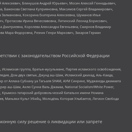
й Алексеевич, Блинушов Андрей Юрьевич, Мосин Алексей Геннадьевич,
а, Баженова Светлана Куприяновна, Максимов Сергей Владимирович,
а Залмановна, Кокорина Екатерина Алексеевна, Шуманов Илья
ч, Протасова Ирина Вячеславовна, Литинский Леонид Борисович,
а Дмитриевна, Королева Александра Евгеньевна, Смирнов Владимир
ова Мара Федоровна, Резник Генри Маркович, Захаров Герман
етствии с законодательством Российской Федерации
 Исламская группа, Братья-мусульмане, Партия исламского освобождения,
едия, Дом двух святых, Джунд аш-Шам, Исламский джихад, Аль-Каида,
жр от Аллаха Субхану уа Тагьаля SHAM, АУМ Синрике, Муджахеды джамаата
рир аш-Шам, Ахлю Сунна Валь Джамаа, National Socialism/White Power,
рг, Крымско-татарский добровольческий батальон имени Номана
оев, Маньяки Культ Убийц, Молодёжь Которая Улыбается, Легион Свобода
аконную силу решение о ликвидации или запрете