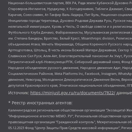
Национал-большевистская партия, ВЕК РА, Рада земли Кубанской Духовно
Староверов-Инглингов, Нурджулар, К Богодержавию, Таблиги Джамаат, Сви
Карачая, Союз славян, Ат-Такфир Валь-Хиджра, Пит Буль, Национал-социал
Инициатива города Череповца, Духовно-Родовая Держава Русь, Русское н
нелегальной иммиграции, Кровь и Честь, О свободе совести и о религиоз
Футбольного Клуба Динамо, Файзрахманисты, Мусульманская религиозная о
им. Степана Бандеры, Братство, Белый Крест, Misanthropic division, Рели
объединение Атака, Мечеть Мирмамеда, Община Коренного Русского народа
Артподготовка, Штольц, В честь иконы Божией Матери Державная, Сектор 1
Славянских Сил Руси, Алля-Аят, Благотворительный пансионат Ак Умут, Русск
Патриотический клуб-Новокузнецк/РПК, Сибирский державный союз, Фонд б
Народное объединение русского движения, Народное движение Адат, Народ
Социалистических Районов, Meta Platforms Inc, Facebook, Instagram, Wha
движение, Невоград, Молодежное Демократическое Движение Весна, Верхов
депутатов Красноярского края, Этническое национальное объединение, ЛГ
Источник:
https://minjust.gov.ru/ru/documents/7822/
данные
* Реестр иностранных агентов:
Калининградская региональная общественная организация "Экозащита!-Женсовет", Фонд содействия защите прав и свобод граждан "Общественный вердикт", Фонд "Институт Развития Свободы Информации", Частное учреждение "Информационное агентство МЕМО. РУ", Региональная общественная организация "Общественная комиссия по сохранению наследия академика Сахарова", Фонд поддержки свободы прессы, Санкт-Петербургская общественная правозащитная организация "Гражданский контроль", Межрегиональная общественная организация "Информационно-просветительский центр "Мемориал", Региональный Фонд "Центр Защиты Прав Средств Массовой Информации", с 05.12.2023 Фонд "Центр Защиты Прав Средств массовой информации", Региональная общественная благотворительная организация помощи беженцам и мигрантам "Гражданское содействие", Негосударственное образовательное учреждение дополнительного профессионального образования (повышение квалификации) специалистов "АКАДЕМИЯ ПО ПРАВАМ ЧЕЛОВЕКА", Свердловская региональная общественная организация "Сутяжник", Автономная некоммерческая организация "Центр независимых социологических исследований", Союз общественных объединений "Российский исследовательский центр по правам человека", Региональное общественное учреждение научно-информационный центр "МЕМОРИАЛ", Некоммерческая организация "Фонд защиты гласности", Автономная некоммерческая организация "Институт прав человека", Городская общественная организация "Екатеринбургское общество "МЕМОРИАЛ", Городская общественная организация "Рязанское историко-просветительское и правозащитное общество "Мемориал" (Рязанский Мемориал), Челябинский региональный орган общественной самодеятельности – женское общественное объединение "Женщины Евразии", Челябинский региональный орган общественной самодеятельности "Уральская правозащитная группа", Фонд содействия защите здоровья и социальной справедливости имени Андрея Рылькова, Автономная Некоммерческая Организация "Аналитический Центр Юрия Левады", Автономная некоммерческая организация социальной поддержки населения "Проект Апрель", Региональная общественная организация помощи женщинам и детям, находящимся в кризисной ситуации "Информационно-методический центр "Анна", Фонд содействия развитию массовых коммуникаций и правовому просвещению "Так-так-Так", Фонд содействия устойчивому развитию "Серебряная тайга", Свердловский региональный общественный фонд социальных проектов "Новое время", "Idel.Реалии", Кавказ.Реалии, Крым.Реалии, Телеканал Настоящее Время, Татаро-башкирская служба Радио Свобода (Azatliq Radiosi), Радио Свободная Европа/Радио Свобода (PCE/PC), "Сибирь.Реалии", "Фактограф", Благотворительный фонд помощи осужденным и их семьям, Автономная некоммерческая организация "Институт глобализации и социальных движений", Фонд "В защиту прав заключенных", Частное учреждение "Центр поддержки и содействия развитию средств массовой информации", Пензенский региональный общественный благотворительный фонд "Гражданский союз", "Север.Реалии", Некоммерческая организация Фонд "Правовая инициатива", Общество с ограниченной ответственностью "Радио Свободная Европа/Радио Свобода", Чешское информационное агентство "MEDIUM-ORIENT", Красноярская региональная общественная организация "Мы против СПИДа", Камалягин Денис Николаевич, Маркелов Сергей Евгеньевич, Пономарев Лев Александрович, Савицкая Людмила Алексеевна, Автоно