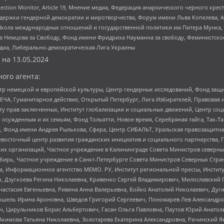
lection Monitor, Article 19, Мнение медиа, Федерация анархического черного кр
и гендерной демократии и миротворчества, Форум имени Льва Копелева, American C
г, Школа международных отношений и государственной политики им Питера Мунка
 Немцова за Свободу, Фонд имени Фридриха Науманна за свободу, Феминистско
медиа, Либерально-демократическая Лига Украины
 на
13.05.2024
ого агента:
р немецкой и европейской культуры, Центр гендерных исследований, Фонд защи
ЧА, Гуманитарное действие, Открытый Петербург, Лига Избирателей, Правовая 
иту прав заключенных, Институт глобализации и социальных движений, Центр 
ужденным и их семьям, Фонд Тольятти, Новое время, Серебряная тайга, Так-Так-
, Фонд имени Андрея Рылькова, Сфера, Центр СИБАЛЬТ, Уральская правозащитна
невосточный центр развития гражданских инициатив и социального партнерства, 
 организаций, Частное учреждение в Калининграде Совета Министров северных 
бирь, Частное учреждение в Санкт-Петербурге Совета Министров Северных Стра
а, Информационное агентство МЕМО. РУ, Институт региональной прессы, Инсти
ч, Дзугкоева Регина Николаевна, Кривенко Сергей Владимирович, Милославски
настасия Евгеньевна, Ривина Анна Валерьевна, Бойко Анатолий Николаевич, Дуг
ошель Ирина Ароновна, Шведов Григорий Сергеевич, Пономарев Лев Александро
ч, Цирульников Борис Альбертович, Гасан Ольга Павловна, Паутов Юрий Анато
Акимова Татьяна Николаевна, Золотарева Екатерина Александровна, Рачинский Я